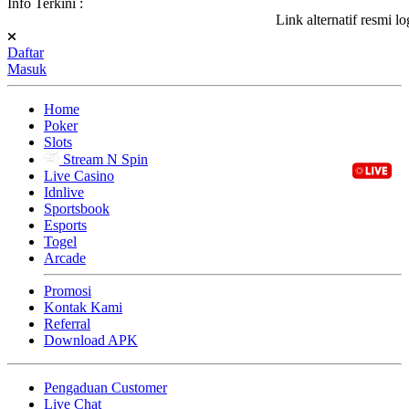
Info Terkini :
Link alternatif resmi l
Daftar
Masuk
Home
Poker
Slots
Stream N Spin
Live Casino
Idnlive
Sportsbook
Esports
Togel
Arcade
Promosi
Kontak Kami
Referral
Download APK
Pengaduan Customer
Live Chat