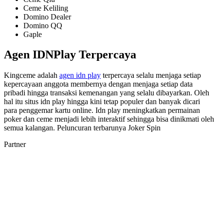
Ceme Keliling
Domino Dealer
Domino QQ
Gaple
Agen IDNPlay Terpercaya
Kingceme adalah
agen idn play
terpercaya selalu menjaga setiap
kepercayaan anggota membernya dengan menjaga setiap data
pribadi hingga transaksi kemenangan yang selalu dibayarkan. Oleh
hal itu situs idn play hingga kini tetap populer dan banyak dicari
para penggemar kartu online. Idn play meningkatkan permainan
poker dan ceme menjadi lebih interaktif sehingga bisa dinikmati oleh
semua kalangan. Peluncuran terbarunya Joker Spin
Partner