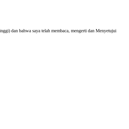
tinggi) dan bahwa saya telah membaca, mengerti dan Menyetujui